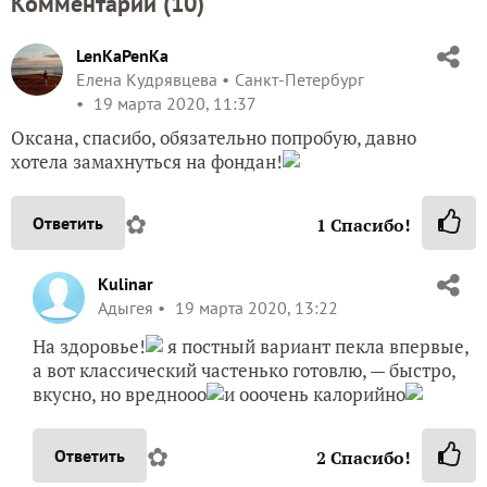
Комментарии (
10
)
LenKaPenKa
Елена Кудрявцева
Санкт-Петербург
19 марта 2020, 11:37
Оксана, спасибо, обязательно попробую, давно
хотела замахнуться на фондан!
✿
Ответить
1
Спасибо!
Kulinar
Адыгея
19 марта 2020, 13:22
На здоровье!
я постный вариант пекла впервые,
а вот классический частенько готовлю, — быстро,
вкусно, но вреднооо
и ооочень калорийно
✿
Ответить
2
Спасибо!