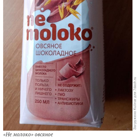
«Не молоко» овсяное