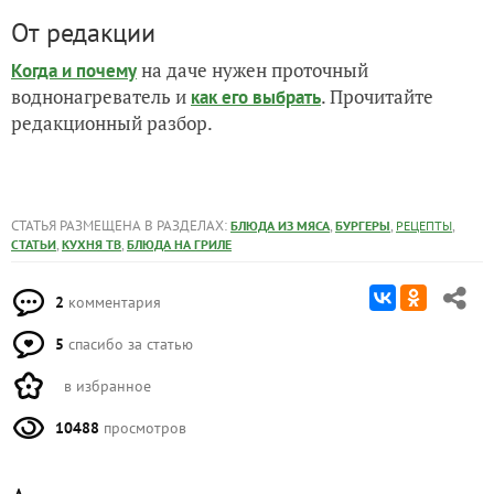
От редакции
на даче нужен проточный
Когда и почему
воднонагреватель и
. Прочитайте
как его выбрать
редакционный разбор.
СТАТЬЯ РАЗМЕЩЕНА В РАЗДЕЛАХ:
,
,
,
БЛЮДА ИЗ МЯСА
БУРГЕРЫ
РЕЦЕПТЫ
,
,
СТАТЬИ
КУХНЯ ТВ
БЛЮДА НА ГРИЛЕ
2
комментария
5
спасибо за статью
в избранное
10488
просмотров