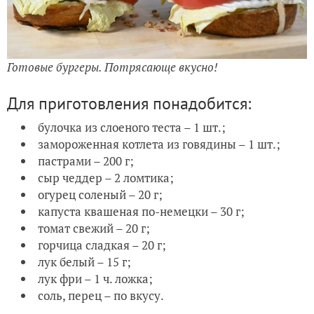
Готовые бургеры. Потрясающе вкусно!
Для приготовления понадобится:
булочка из слоеного теста – 1 шт.;
замороженная котлета из говядины – 1 шт.;
пастрами – 200 г;
сыр чеддер – 2 ломтика;
огурец соленый – 20 г;
капуста квашеная по-немецки – 30 г;
томат свежий – 20 г;
горчица сладкая – 20 г;
лук белый – 15 г;
лук фри – 1 ч. ложка;
соль, перец – по вкусу.