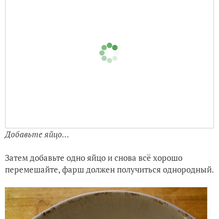
Все ингредиенты для фарша соедините в миске...
В миску выкладываем фарш, цедру лимона, лук,
петрушку, выдавливаем через чеснокодавку чеснок,
солим, добавляем чайную ложку зиры и всё хорошо
перемешиваем.