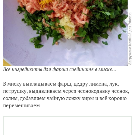
Возьмите лимон и снимите аккуратно цедру, лук
порежьте маленьким кубиком, мелко порубите
петрушку.