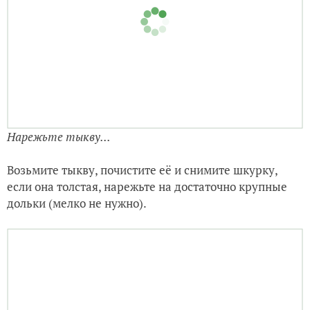
У вас получится ароматный фарш...
Накройте миску пищевой плёнкой и уберите в
холодильник, пусть «созревает».
Посмотрите тесто, если оно сильно поднялось,
обомните его и снова накройте и оставьте ещё на
полчаса...