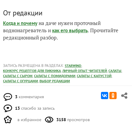
От редакции
на даче нужен проточный
Когда и почему
воднонагреватель и
. Прочитайте
как его выбрать
редакционный разбор.
ЗАПИСЬ РАЗМЕЩЕНА В РАЗДЕЛАХ:
,
STARWIND
,
,
,
КОНКУРС РЕЦЕПТОВ ДЛЯ ПИКНИКА
ЛИЧНЫЙ ОПЫТ ЧИТАТЕЛЕЙ
САЛАТЫ
,
,
,
САЛАТЫ С СЫРОМ
САЛАТЫ С ПОМИДОРАМИ
САЛАТЫ С КАПУСТОЙ
,
САЛАТЫ С ОГУРЦАМИ
ВЫБОР РЕДАКЦИИ
3
комментария
13
спасибо за запись
в избранное
3158
просмотров