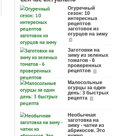
Огуречный
сезон: 10
интересных
рецептов
заготовок из
огурцов на зиму
4
Заготовки на
зиму из зеленых
томатов - 6
проверенных
рецептов
2
Малосольные
огурцы за один
день: 3 быстрых
рецепта
5
Необычная
заготовка на
зиму - чатни из
абрикосов. Это
нужно