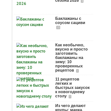
сезона 2026
4
Баклажаны с
соусом сациви
13
Как необычно,
вкусно и просто
заготовить
баклажаны на
зиму: 10
проверенных
рецептов
1
11 рецептов
легких и
быстрых закусок
к новогоднему
столу
7
Из чего делают
крупы: манка,