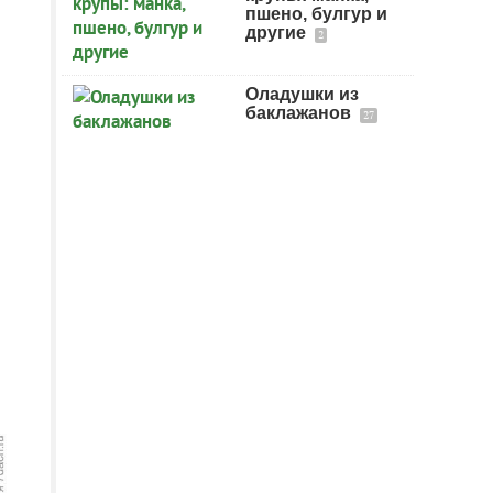
пшено, булгур и
другие
2
Оладушки из
баклажанов
27