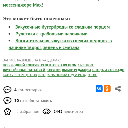
!
мессенджере Max
Это может быть полезным:
Закусочные бутерброды со сладким перцем
Рулетики с крабовыми палочками
Восхитительная закуска из свежих огурцов: в
начинке творог, зелень и сметана
ЗАПИСЬ РАЗМЕЩЕНА В РАЗДЕЛАХ:
,
,
НОВОГОДНИЙ КОНКУРС РЕЦЕПТОВ С CIRCULON
CIRCULON
,
,
,
,
ЛИЧНЫЙ ОПЫТ ЧИТАТЕЛЕЙ
ЗАКУСКИ
ВЫБОР РЕДАКЦИИ
БЛЮДА ИЗ АВОКАДО
,
КОНКУРСЫ РЕЦЕПТОВ
БЛЮДА НА НОВЫЙ ГОД И РОЖДЕСТВО
4
комментария
30
спасибо за запись
в избранное
2443
просмотра