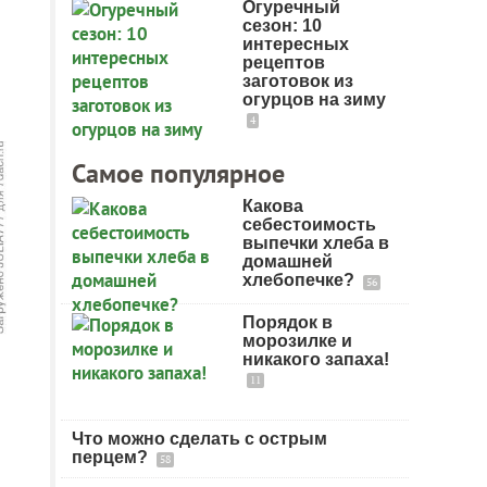
Огуречный
сезон: 10
интересных
рецептов
заготовок из
огурцов на зиму
4
Самое популярное
Какова
себестоимость
выпечки хлеба в
домашней
хлебопечке?
56
Порядок в
морозилке и
никакого запаха!
11
Что можно сделать с острым
перцем?
58