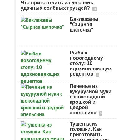
Что приготовить из не очень
удачных солёных груздей?
15
Баклажаны
"Сырная
шапочка"
Рыба к
новогоднему
столу: 10
вдохновляющих
рецептов
4
Печенье из
кукурузной муки
с шоколадной
крошкой и
цедрой
апельсина
8
Тушенка из
голяшки. Как
приготовить
много мяса для