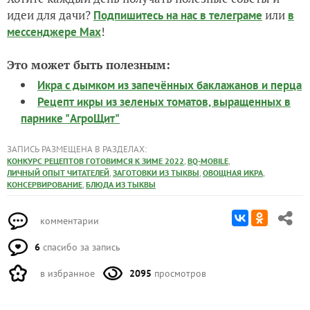
идеи для дачи?
или
Подпишитесь на нас
в телеграме
в
!
мессенджере Max
Это может быть полезным:
Икра с дымком из запечённых баклажанов и перца
Рецепт икры из зеленых томатов, выращенных в
парнике "АгроЩит"
ЗАПИСЬ РАЗМЕЩЕНА В РАЗДЕЛАХ:
,
,
КОНКУРС РЕЦЕПТОВ ГОТОВИМСЯ К ЗИМЕ 2022
BQ-MOBILE
,
,
,
ЛИЧНЫЙ ОПЫТ ЧИТАТЕЛЕЙ
ЗАГОТОВКИ ИЗ ТЫКВЫ
ОВОЩНАЯ ИКРА
,
КОНСЕРВИРОВАНИЕ
БЛЮДА ИЗ ТЫКВЫ
комментарии
6
спасибо за запись
в избранное
2095
просмотров