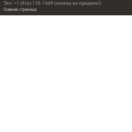
Тел: +7 (916) 710-7449 (семена не продаем!)
Главная страница
Сейчас публикуют
Сейчас обсуждают
Дачные вопросы
Помощь
Все товары
Все фото
Все вопросы
Все статьи
Все тэги
Правила общения
Пользовательское соглашение
Политика конфиденциальности
Контактная информация
Правообладателям
Рекламодателям