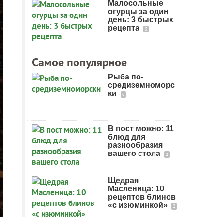
Малосольные
огурцы за один
день: 3 быстрых
рецепта
5
Самое популярное
Рыба по-
средиземноморс
ки
6
В пост можно: 11
блюд для
разнообразия
вашего стола
2
Щедрая
Масленица: 10
рецептов блинов
«с изюминкой»
2