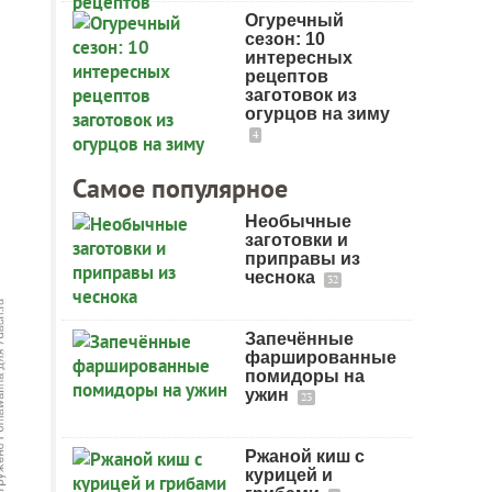
Огуречный
сезон: 10
интересных
рецептов
заготовок из
огурцов на зиму
4
Самое популярное
Необычные
заготовки и
приправы из
чеснока
32
Запечённые
фаршированные
помидоры на
ужин
23
Ржаной киш с
курицей и