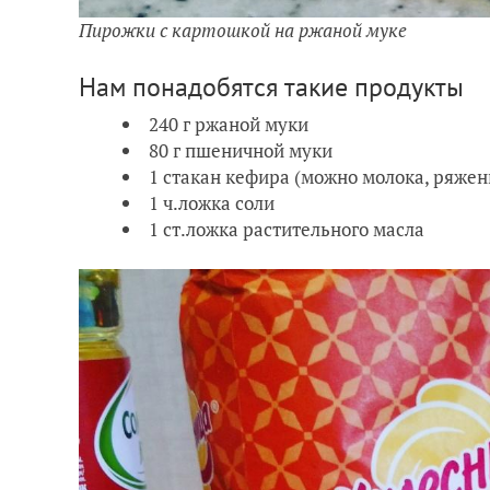
Пирожки с картошкой на ржаной муке
Нам понадобятся такие продукты
240 г ржаной муки
80 г пшеничной муки
1 стакан кефира (можно молока, ряженк
1 ч.ложка соли
1 ст.ложка растительного масла