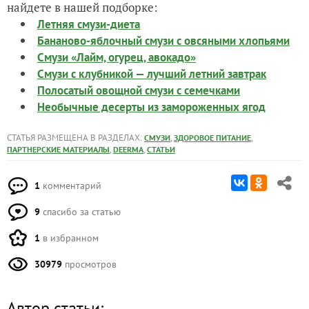
найдете в нашей подборке:
Летняя смузи-диета
Бананово-яблочный смузи с овсяными хлопьями
Смузи «Лайм, огурец, авокадо»
Смузи с клубникой — лучший летний завтрак
Полосатый овощной смузи с семечками
Необычные десерты из замороженных ягод
СТАТЬЯ РАЗМЕЩЕНА В РАЗДЕЛАХ:
,
,
СМУЗИ
ЗДОРОВОЕ ПИТАНИЕ
,
,
ПАРТНЕРСКИЕ МАТЕРИАЛЫ
DEERMA
СТАТЬИ
1
комментарий
9
спасибо за статью
1
в избранном
30979
просмотров
Автор статьи: