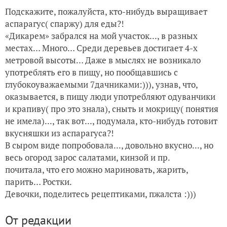
Подскажите, пожалуйста, кто-нибудь выращивает
аспарагус( спаржу) для еды?!
«Дикарем» забрался на мой участок..., в разных
местах… Много… Среди деревьев достигает 4-х
метровой высоты… Даже в мыслях не возникало
употреблять его в пищу, но пообщавшись с
глубокоуважаемыми 7дачниками:))), узнав, что,
оказывается, в пищу люди употребляют одуванчики
и крапиву( про это знала), сныть и мокрицу( понятия
не имела)..., так вот..., подумала, кто-нибудь готовит
вкусняшки из аспарагуса?!
В сыром виде попробовала..., довольно вкусно..., но
весь огород зарос салатами, кинзой и пр.
почитала, что его можно мариновать, жарить,
парить… Ростки.
Девочки, поделитесь рецептиками, пжалста :)))
От редакции