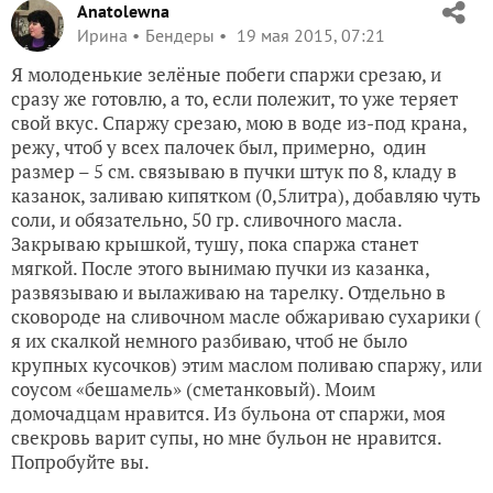
Anatolewna
Ирина
Бендеры
19 мая 2015, 07:21
Я молоденькие зелёные побеги спаржи срезаю, и
сразу же готовлю, а то, если полежит, то уже теряет
свой вкус. Спаржу срезаю, мою в воде из-под крана,
режу, чтоб у всех палочек был, примерно, один
размер – 5 см. связываю в пучки штук по 8, кладу в
казанок, заливаю кипятком (0,5литра), добавляю чуть
соли, и обязательно, 50 гр. сливочного масла.
Закрываю крышкой, тушу, пока спаржа станет
мягкой. После этого вынимаю пучки из казанка,
развязываю и вылаживаю на тарелку. Отдельно в
сковороде на сливочном масле обжариваю сухарики (
я их скалкой немного разбиваю, чтоб не было
крупных кусочков) этим маслом поливаю спаржу, или
соусом «бешамель» (сметанковый). Моим
домочадцам нравится. Из бульона от спаржи, моя
свекровь варит супы, но мне бульон не нравится.
Попробуйте вы.