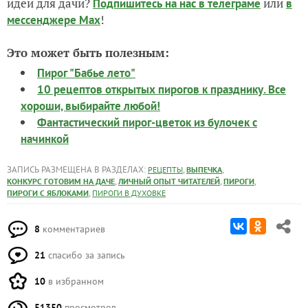
идеи для дачи?
или
Подпишитесь на нас
в телеграме
в
!
мессенджере Max
Это может быть полезным:
Пирог "Бабье лето"
10 рецептов открытых пирогов к празднику. Все
хороши, выбирайте любой!
Фантастический пирог-цветок из булочек с
начинкой
ЗАПИСЬ РАЗМЕЩЕНА В РАЗДЕЛАХ:
,
,
РЕЦЕПТЫ
ВЫПЕЧКА
,
,
,
КОНКУРС ГОТОВИМ НА ДАЧЕ
ЛИЧНЫЙ ОПЫТ ЧИТАТЕЛЕЙ
ПИРОГИ
,
ПИРОГИ С ЯБЛОКАМИ
ПИРОГИ В ДУХОВКЕ
8
комментариев
21
спасибо за запись
10
в избранном
51350
просмотров