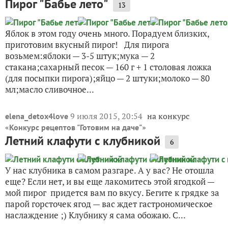
Пирог "Бабье лето"
13
Яблок в этом году очень много. Порадуем близких,
приготовим вкусный пирог! Для пирога
возьмем:яблоки — 3-5 штук;мука — 2
стакана;сахарный песок — 160 г + 1 столовая ложка
(для посыпки пирога);яйцо — 2 штуки;молоко — 80
мл;масло сливочное...
9 июля 2015, 20:54
на конкурс
elena_detox4love
«
»
Конкурс рецептов "Готовим на даче"
Летний клафути с клубникой
6
У нас клубника в самом разгаре. А у вас? Не отошла
еще? Если нет, и вы еще лакомитесь этой ягодкой —
мой пирог придется вам по вкусу. Бегите к грядке за
парой горсточек ягод — вас ждет гастрономическое
наслаждение ;) Клубнику я сама обожаю. С...