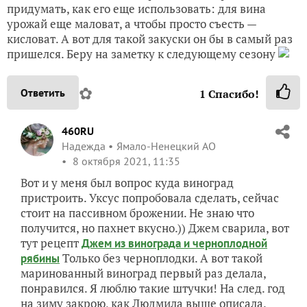
придумать, как его еще использовать: для вина
урожай еще маловат, а чтобы просто съесть —
кисловат. А вот для такой закуски он бы в самый раз
пришелся. Беру на заметку к следующему сезону
✿
Ответить
1
Спасибо!
460RU
Надежда
Ямало-Ненецкий АО
8 октября 2021, 11:35
Вот и у меня был вопрос куда виноград
пристроить. Уксус попробовала сделать, сейчас
стоит на пассивном брожении. Не знаю что
получится, но пахнет вкусно.)) Джем сварила, вот
тут рецепт
Джем из винограда и черноплодной
Только без черноплодки. А вот такой
рябины
маринованный виноград первый раз делала,
понравился. Я люблю такие штучки! На след. год
на зиму закрою, как Людмила выше описала.