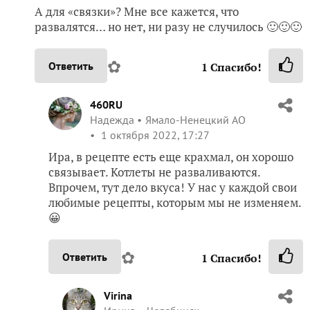
А для «связки»? Мне все кажется, что
развалятся… но нет, ни разу не случилось 🙂🙂🙂
✿
Ответить
1
Спасибо!
460RU
Надежда
Ямало-Ненецкий АО
1 октября 2022, 17:27
Ира, в рецепте есть еще крахмал, он хорошо
связывает. Котлеты не разваливаются.
Впрочем, тут дело вкуса! У нас у каждой свои
любимые рецепты, которым мы не изменяем.
😀
✿
Ответить
1
Спасибо!
Virina