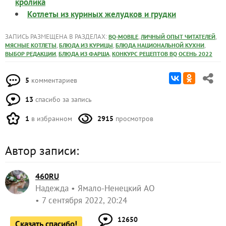
кролика
Котлеты из куриных желудков и грудки
ЗАПИСЬ РАЗМЕЩЕНА В РАЗДЕЛАХ:
,
,
BQ-MOBILE
ЛИЧНЫЙ ОПЫТ ЧИТАТЕЛЕЙ
,
,
,
МЯСНЫЕ КОТЛЕТЫ
БЛЮДА ИЗ КУРИЦЫ
БЛЮДА НАЦИОНАЛЬНОЙ КУХНИ
,
,
ВЫБОР РЕДАКЦИИ
БЛЮДА ИЗ ФАРША
КОНКУРС РЕЦЕПТОВ BQ ОСЕНЬ 2022
5
комментариев
13
спасибо за запись
1
в избранном
2915
просмотров
Автор записи:
460RU
Надежда
Ямало-Ненецкий АО
7 сентября 2022, 20:24
12650
Сказать спасибо!