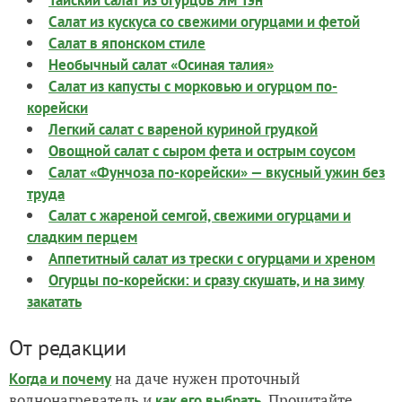
Салат из кускуса со свежими огурцами и фетой
Салат в японском стиле
Необычный салат «Осиная талия»
Салат из капусты с морковью и огурцом по-
корейски
Легкий салат с вареной куриной грудкой
Овощной салат с сыром фета и острым соусом
Салат «Фунчоза по-корейски» — вкусный ужин без
труда
Салат с жареной семгой, свежими огурцами и
сладким перцем
Аппетитный салат из трески с огурцами и хреном
Огурцы по-корейски: и сразу скушать, и на зиму
закатать
От редакции
на даче нужен проточный
Когда и почему
воднонагреватель и
. Прочитайте
как его выбрать