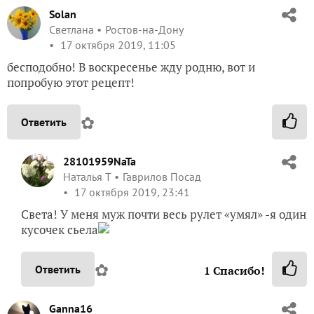
Solan
Светлана
Ростов-на-Дону
17 октября 2019, 11:05
бесподобно! В воскресенье жду родню, вот и
попробую этот рецепт!
✿
Ответить
28101959NaTa
Наталья Т
Гаврилов Посад
17 октября 2019, 23:41
Света! У меня муж почти весь рулет «умял» -я один
кусочек сьела
✿
Ответить
1
Спасибо!
Ganna16