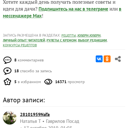
Хотите каждый день получать полезные советы и
идеи для дачи?
или
Подпишитесь на нас
в телеграме
в
!
мессенджере Max
ЗАПИСЬ РАЗМЕЩЕНА В РАЗДЕЛАХ:
,
,
РЕЦЕПТЫ
JOSEPH JOSEPH
,
,
,
ЛИЧНЫЙ ОПЫТ ЧИТАТЕЛЕЙ
РУЛЕТЫ С КРЕМОМ
ВЫБОР РЕДАКЦИИ
КОНКУРСЫ РЕЦЕПТОВ
8
комментариев
18
спасибо за запись
5
в избранном
16371
просмотр
Автор записи:
28101959NaTa
Наталья Т
Гаврилов Посад
17 октября 2019, 01:03