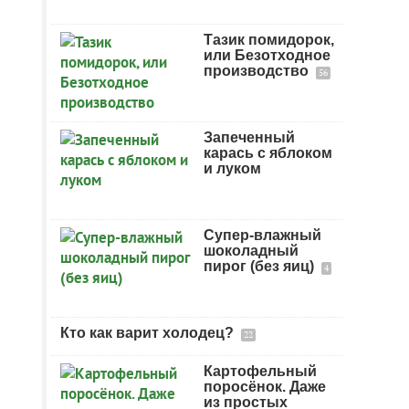
Тазик помидорок,
или Безотходное
производство
56
Запеченный
карась с яблоком
и луком
Супер-влажный
шоколадный
пирог (без яиц)
4
Кто как варит холодец?
22
Картофельный
поросёнок. Даже
из простых