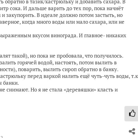
 обратно в тазик/кастрюльку и добавить сахара. В
литр сока. И дальше варить до тех пор, пока начнёт
 и закупорить. В идеале должно потом застыть, но
аверное, когда много воды или мало сахара, или не
с выраженным вкусом винограда. И главное- никаких
алят такой), но пока не пробовала, что получилось.
залить горячей водой, настоять, потом вылить в
ости), поварить, вылить сироп обратно в банку.
кастрюльку перед варкой налить ещё чуть-чуть воды, т.к
ы банки.
не снимают. Но я не стала «деревяшки» класть и
02