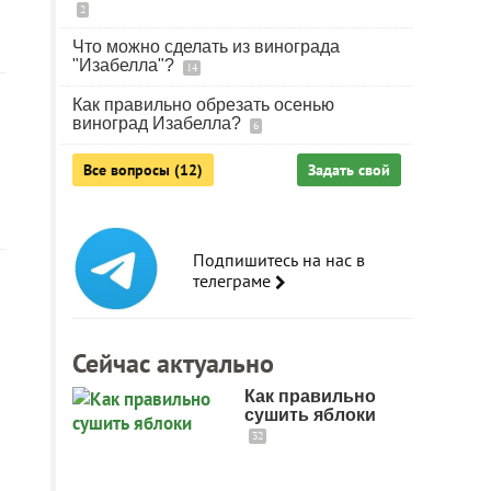
2
Что можно сделать из винограда
"Изабелла"?
14
Как правильно обрезать осенью
виноград Изабелла?
6
Все вопросы (12)
Задать свой
Подпишитесь на нас в
телеграме
Сейчас актуально
Как правильно
сушить яблоки
32