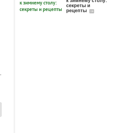
к зимнему столу:
секреты и
рецепты
14
.