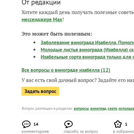
От редакции
Хотите каждый день получать полезные советы
!
мессенджере Max
Это может быть полезным:
Заболевание винограда Изабелла. Помог
Молодые листья винограда (Изабелла) скр
Изабельные сорта винограда только для 
Все вопросы о винограде изабелла (12)
У вас есть свой дачный вопрос? Задайте его 
Задать вопрос
Вопрос размещен в разделах:
вопросы
,
виноград
,
сорта
,
использ
14
1
комментариев
спасибо за вопрос
в избранн