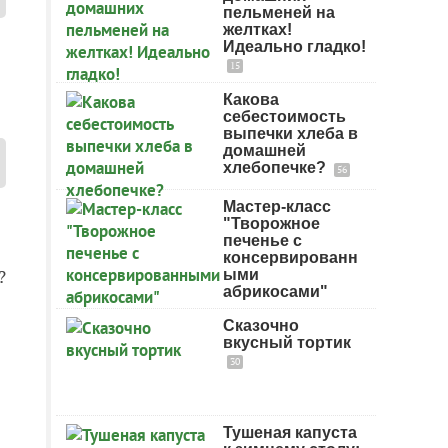
пельменей на
желтках!
Идеально гладко!
15
Какова
себестоимость
выпечки хлеба в
домашней
хлебопечке?
56
Мастер-класс
"Творожное
печенье с
консервированн
?
ыми
абрикосами"
Сказочно
вкусный тортик
30
Тушеная капуста