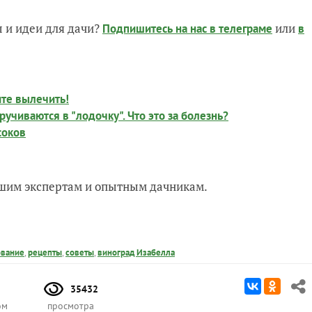
 и идеи для дачи?
или
Подпишитесь на нас
в телеграме
в
ите вылечить!
учиваются в "лодочку". Что это за болезнь?
соков
нашим экспертам и опытным дачникам.
ование
,
рецепты
,
советы
,
виноград Изабелла
35432
ом
просмотра