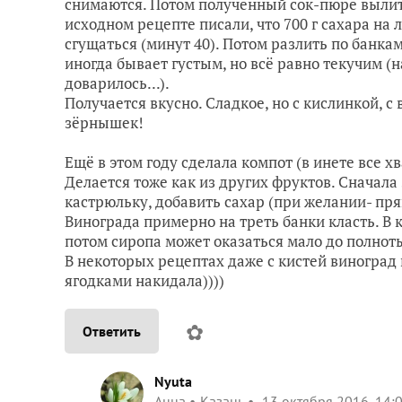
снимаются. Потом полученный сок-пюре вылить
исходном рецепте писали, что 700 г сахара на 
сгущаться (минут 40). Потом разлить по банкам
иногда бывает густым, но всё равно текучим (н
доварилось...).
Получается вкусно. Сладкое, но с кислинкой, 
зёрнышек!
Ещё в этом году сделала компот (в инете все хв
Делается тоже как из других фруктов. Сначала 
кастрюльку, добавить сахар (при желании- прян
Винограда примерно на треть банки класть. В 
потом сиропа может оказаться мало до полнот
В некоторых рецептах даже с кистей виноград 
ягодками накидала))))
✿
Ответить
Nyuta
Анна
Казань
13 октября 2016, 14: