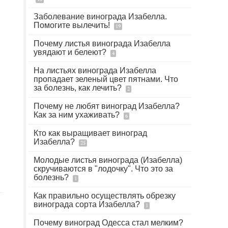
Заболевание винограда Изабелла.
Помогите вылечить!
19
Почему листья винограда Изабелла
увядают и белеют?
4
На листьях винограда Изабелла
пропадает зеленый цвет пятнами. Что
за болезнь, как лечить?
2
Почему не любят виноград Изабелла?
Как за ним ухаживать?
6
Кто как выращивает виноград
Изабелла?
25
Молодые листья винограда (Изабелла)
скручиваются в "лодочку". Что это за
болезнь?
1
Как правильно осуществлять обрезку
винограда сорта Изабелла?
1
Почему виноград Одесса стал мелким?