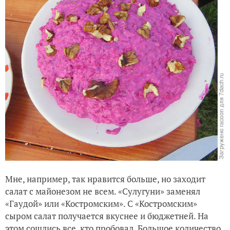
Мне, например, так нравится больше, но заходит
салат с майонезом не всем. «Сулугуни» заменял
«Гаудой» или «Костромским».
C
«Костромским»
сыром салат получается вкуснее и бюджетней. На
этом сошлись все, кто пробовал. Большое количество