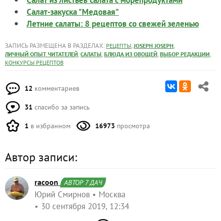
Салат-закуска "Медовая"
Летние салаты: 8 рецептов со свежей зеленью
ЗАПИСЬ РАЗМЕЩЕНА В РАЗДЕЛАХ:
,
,
РЕЦЕПТЫ
JOSEPH JOSEPH
,
,
,
,
ЛИЧНЫЙ ОПЫТ ЧИТАТЕЛЕЙ
САЛАТЫ
БЛЮДА ИЗ ОВОЩЕЙ
ВЫБОР РЕДАКЦИИ
КОНКУРСЫ РЕЦЕПТОВ
12
комментариев
31
спасибо за запись
1
в избранном
16973
просмотра
Автор записи:
racoon
АВТОР 7 ДАЧ
Юрий Смирнов
Москва
30 сентября 2019, 12:34