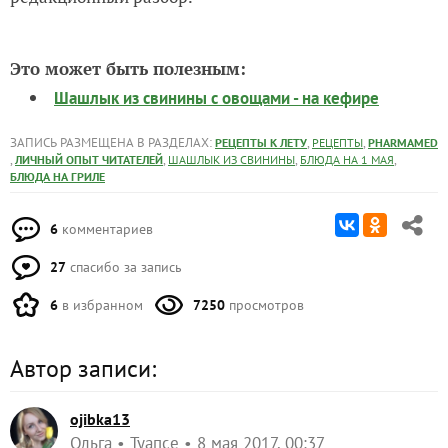
Это может быть полезным:
Шашлык из свинины с овощами - на кефире
ЗАПИСЬ РАЗМЕЩЕНА В РАЗДЕЛАХ:
,
,
РЕЦЕПТЫ К ЛЕТУ
РЕЦЕПТЫ
PHARMAMED
,
,
,
,
ЛИЧНЫЙ ОПЫТ ЧИТАТЕЛЕЙ
ШАШЛЫК ИЗ СВИНИНЫ
БЛЮДА НА 1 МАЯ
БЛЮДА НА ГРИЛЕ
6
комментариев
27
спасибо за запись
6
в избранном
7250
просмотров
Автор записи:
ojibka13
Ольга
Туапсе
8 мая 2017, 00:37