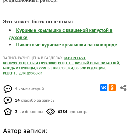
Это может быть полезным:
Куриные крылышки с квашеной капустой в
духовке
Пикантные куриные крылышки на сковороде
ЗАПИСЬ РАЗМЕЩЕНА В РАЗДЕЛАХ:
,
MASON CASH
,
,
,
КОНКУРС РЕЦЕПТЫ ИЗ ДУХОВКИ
РЕЦЕПТЫ
ЛИЧНЫЙ ОПЫТ ЧИТАТЕЛЕЙ
,
,
,
БЛЮДА ИЗ КУРИЦЫ
КУРИНЫЕ КРЫЛЫШКИ
ВЫБОР РЕДАКЦИИ
РЕЦЕПТЫ ДЛЯ ДУХОВКИ
1
комментарий
14
спасибо за запись
2
в избранном
6384
просмотра
Автор записи: