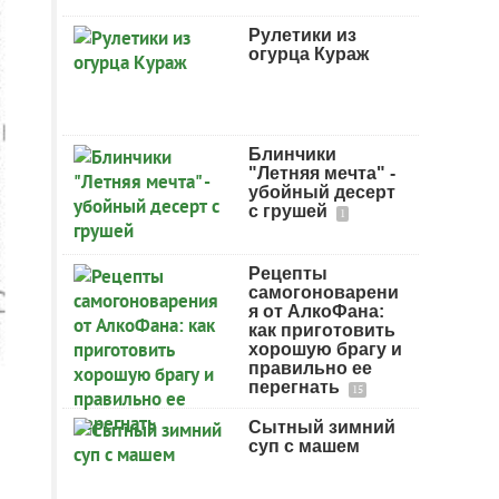
Рулетики из
огурца Кураж
Блинчики
"Летняя мечта" -
убойный десерт
с грушей
1
Рецепты
самогоноварени
я от АлкоФана:
как приготовить
хорошую брагу и
правильно ее
перегнать
15
Сытный зимний
суп с машем