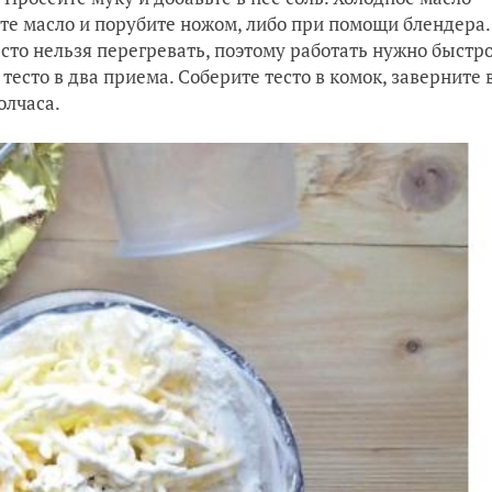
ьте масло и порубите ножом, либо при помощи блендера.
сто нельзя перегревать, поэтому работать нужно быстро
есто в два приема. Соберите тесто в комок, заверните 
олчаса.