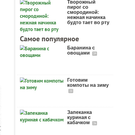
Творожный
пирог со
смородиной:
нежная начинка
будто тает во рту
Самое популярное
Баранина с
овощами
39
Готовим
компоты на зиму
25
Запеканка
куриная с
кабачком
26