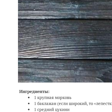
Ингредиенты:
1 крупная морковь
1 баклажан (если широкий, то «лепест
1 средний цукини