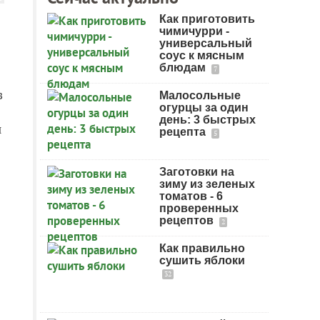
Как приготовить
чимичурри -
универсальный
соус к мясным
блюдам
7
з
Малосольные
огурцы за один
день: 3 быстрых
и
рецепта
5
Заготовки на
зиму из зеленых
томатов - 6
проверенных
рецептов
2
Как правильно
сушить яблоки
32