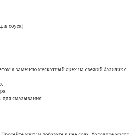
для соуса)
етом я заменяю мускатный орех на свежий базилик с
сс
ыра
» для смазывания
 Просейте муку и добавьте в нее соль. Холодное масло