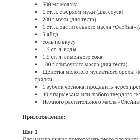
300 мл молока
1 ст. л. с верхом муки (для соуса)
200 г муки (для теста)
1 ст. л. растительного масла «Олейна» (
3 яйца
соль по вкусу
1,5 ст. л. воды
1,5 ст. л. лимонного сока
100 г сливочного масла (для теста)
Щепотка молотого мускатного ореха. Л
грядки
1 зубчик чеснока, продавить через пре
40 г пармезана или любого твердого с
Немного растительного масла «Олейна
Приготовление:
Шаг 1
Для начала нужно приготовить тесто для тарта.