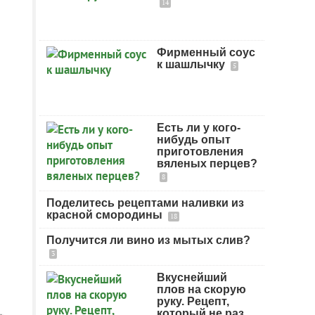
14
Фирменный соус
к шашлычку
5
Есть ли у кого-
нибудь опыт
приготовления
вяленых перцев?
8
Поделитесь рецептами наливки из
красной смородины
18
Получится ли вино из мытых слив?
3
Вкуснейший
плов на скорую
руку. Рецепт,
который не раз