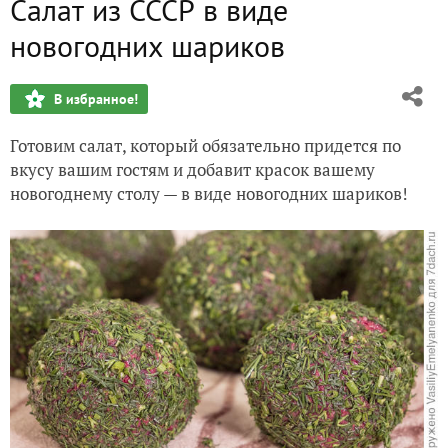
Салат из СССР в виде
Овсяная каша с сосисками. Вкусный завтрак
новогодних шариков
Боярские щи. Два вида мяса
В избранное!
Чечевичный суп за 15 минут
Готовим салат, который обязательно придется по
Гороховая каша со вкусом. Постный рецепт
вкусу вашим гостям и добавит красок вашему
новогоднему столу — в виде новогодних шариков!
Самый быстрый холодец
Тушенка из голяшки. Как приготовить много мяса для бо