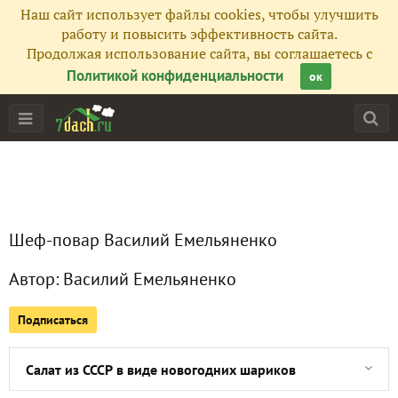
Наш сайт использует файлы cookies, чтобы улучшить
Подписчики
97
работу и повысить эффективность сайта.
Продолжая использование сайта, вы соглашаетесь с
Все публикации
42
Политикой конфиденциальности
ок
Сейчас обсуждают
Вареники и три начинки для ужина
Шеф-повар Василий Емельяненко
Котлеты из фарша с золотой начинкой съедаются первыми
Автор:
Василий Емельяненко
Самый воздушный паштет из куриной печени
Подписаться
Теперь гречка вам не надоест! Котлеты из гречки! Корона
Салат из СССР в виде новогодних шариков