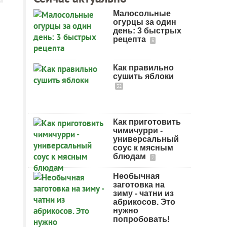
Малосольные
огурцы за один
день: 3 быстрых
рецепта
5
Как правильно
сушить яблоки
32
Как приготовить
чимичурри -
универсальный
соус к мясным
блюдам
7
Необычная
заготовка на
зиму - чатни из
абрикосов. Это
нужно
попробовать!