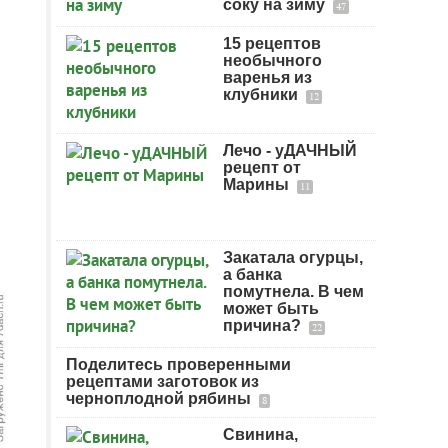
соку на зиму
47
15 рецептов
необычного
варенья из
клубники
12
Лечо - уДАЧНЫЙ
рецепт от
Марины
11
Закатала огурцы,
а банка
помутнела. В чем
может быть
причина?
22
Поделитесь проверенными
рецептами заготовок из
черноплодной рябины
8
Свинина,