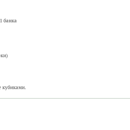
1 банка
рки)
е кубиками.