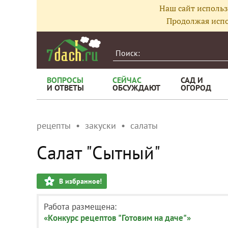
Наш сайт использ
Продолжая испо
ВОПРОСЫ
СЕЙЧАС
САД И
И ОТВЕТЫ
ОБСУЖДАЮТ
ОГОРОД
рецепты
закуски
салаты
Салат "Сытный"
В избранное!
Работа размещена:
«Конкурс рецептов "Готовим на даче"»