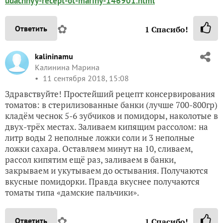
udachnyy-recept-ot-mariny-146901.html
✿
Ответить
1
Спасибо!
kalininamu
Калинина Марина
11 сентября 2018, 15:08
Здравствуйте! Простейший рецепт консервирования
томатов: в стерилизованные банки (лучше 700-800гр)
кладём чеснок 5-6 зубчиков и помидоры, наколотые в
двух-трёх местах. Заливаем кипящим рассолом: на
литр воды 2 неполные ложки соли и 3 неполные
ложки сахара. Оставляем минут на 10, сливаем,
рассол кипятим ещё раз, заливаем в банки,
закрываем и укутываем до остывания. Получаются
вкусные помидорки. Правда вкуснее получаются
томаты типа «дамские пальчики».
✿
Ответить
1
Спасибо!