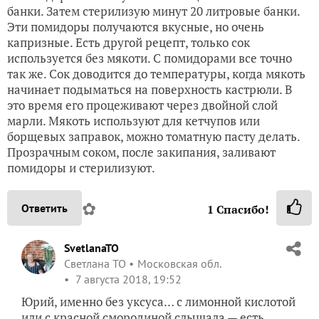
банки. Затем стерилизую минут 20 литровые банки.
Эти помидоры получаются вкусные, но очень
капризные. Есть другой рецепт, только сок
используется без мякоти. С помидорами все точно
так же. Сок доводится до температуры, когда мякоть
начинает подыматься на поверхность кастрюли. В
это время его процеживают через двойной слой
марли. Мякоть используют для кетчупов или
борщевых заправок, можно томатную пасту делать.
Прозрачным соком, после закипания, заливают
помидоры и стерилизуют.
✿
Ответить
1
Спасибо!
SvetlanaTO
Светлана ТО
Московская обл.
7 августа 2018, 19:52
Юрий, именно без уксуса… с лимонной кислотой
или с красной смородиной слышала — есть