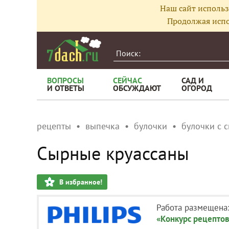
Наш сайт использ
Продолжая испо
ВОПРОСЫ
СЕЙЧАС
САД И
И ОТВЕТЫ
ОБСУЖДАЮТ
ОГОРОД
рецепты
выпечка
булочки
булочки с 
Сырные круассаны
В избранное!
Работа размещена
«Конкурс рецептов