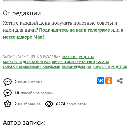
От редакции
Хотите каждый день получать полезные советы и
идеи для дачи?
или
Подпишитесь на нас
в телеграме
в
!
мессенджере Max
ЗАПИСЬ РАЗМЕЩЕНА В РАЗДЕЛАХ:
,
,
МАХЕЕВЪ
РЕЦЕПТЫ
,
,
,
КОНКУРС ЧУДЕСА ЗА ПОЛЧАСА
ЛИЧНЫЙ ОПЫТ ЧИТАТЕЛЕЙ
САЛАТЫ
,
,
САЛАТЫ С КРАБОВЫМИ ПАЛОЧКАМИ
ВЫБОР РЕДАКЦИИ
КОНКУРСЫ РЕЦЕПТОВ
2
комментария
18
спасибо за запись
2
в избранном
6274
просмотра
Автор записи: