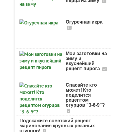
перца на зиму
11
Огуречная икра
11
Мои заготовки на
зиму и
вкуснейший
рецепт пирога
48
Спасайте кто
может! Кто
поделится
рецептом
огурцов "3-6-9"?
2
Подскажите советский рецепт
маринования крупных резаных
огурцов!
8