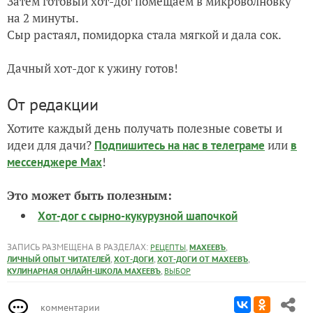
Затем готовый хот-дог помещаем в микроволновку
на 2 минуты.
Сыр растаял, помидорка стала мягкой и дала сок.
Дачный хот-дог к ужину готов!
От редакции
Хотите каждый день получать полезные советы и
идеи для дачи?
или
Подпишитесь на нас
в телеграме
в
!
мессенджере Max
Это может быть полезным:
Хот-дог с сырно-кукурузной шапочкой
ЗАПИСЬ РАЗМЕЩЕНА В РАЗДЕЛАХ:
,
,
РЕЦЕПТЫ
МАХЕЕВЪ
,
,
,
ЛИЧНЫЙ ОПЫТ ЧИТАТЕЛЕЙ
ХОТ-ДОГИ
ХОТ-ДОГИ ОТ МАХЕЕВЪ
,
КУЛИНАРНАЯ ОНЛАЙН-ШКОЛА МАХЕЕВЪ
ВЫБОР
комментарии