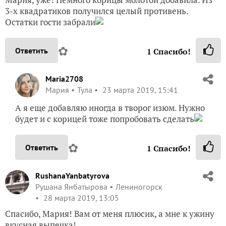
3-х квадратиков получился целый противень.
Остатки гости забрали
✿
Ответить
1
Спасибо!
Maria2708
Мария
Тула
23 марта 2019, 15:41
А я еще добавляю иногда в творог изюм. Нужно
будет и с корицей тоже попробовать сделать
✿
Ответить
1
Спасибо!
RushanaYanbatyrova
Рушана Янбатырова
Лениногорск
28 марта 2019, 13:05
Спасибо, Мария! Вам от меня плюсик, а мне к ужину
вкусная выпечка!