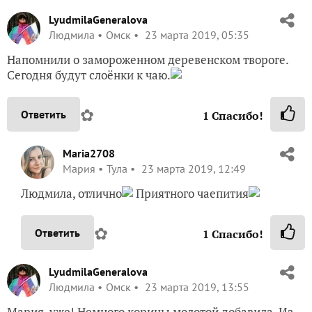
LyudmilaGeneralova
Людмила
Омск
23 марта 2019, 05:35
Напомнили о замороженном деревенском твороге.
Сегодня будут слоёнки к чаю.
✿
Ответить
1
Спасибо!
Maria2708
Мария
Тула
23 марта 2019, 12:49
Людмила, отлично
Приятного чаепития
✿
Ответить
1
Спасибо!
LyudmilaGeneralova
Людмила
Омск
23 марта 2019, 13:55
Мария, уже! Немного корицы молотой добавила. Из