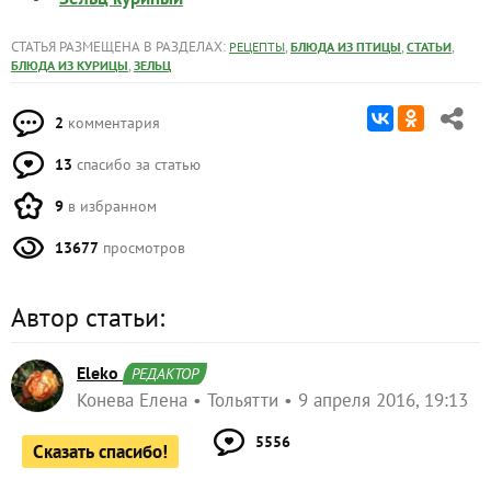
СТАТЬЯ РАЗМЕЩЕНА В РАЗДЕЛАХ:
,
,
,
РЕЦЕПТЫ
БЛЮДА ИЗ ПТИЦЫ
СТАТЬИ
,
БЛЮДА ИЗ КУРИЦЫ
ЗЕЛЬЦ
2
комментария
13
спасибо за статью
9
в избранном
13677
просмотров
Автор статьи:
Eleko
РЕДАКТОР
Конева Елена
Тольятти
9 апреля 2016, 19:13
5556
Сказать спасибо!