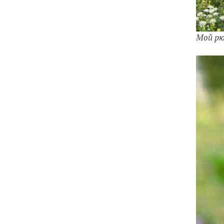
Мой рю