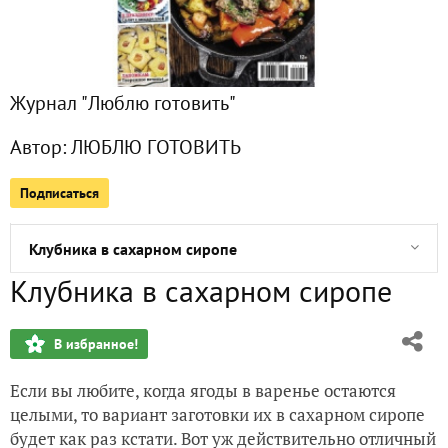
Блинчики с клубникой
Клубника со сливками, творогом и грецкими орехами
Журнал "Люблю готовить"
Йогуртовый десерт с клубникой, творогом и миндальным
Автор:
ЛЮБЛЮ ГОТОВИТЬ
Творожно-клубничный торт без выпечки
Подписаться
Варенье «Фантазия» из клубники и кабачков
Клубника в сахарном сиропе
Клубника в сахарном сиропе
Классический рецепт клубничного варенья
В избранное!
Сэндвич "Пикник" с курицей и сыром
Если вы любите, когда ягоды в варенье остаются
Слоеный бутербродный торт с копченой курицей и сыро
целыми, то вариант заготовки их в сахарном сиропе
будет как раз кстати. Вот уж действительно отличный
Гамбургер с корнишонами