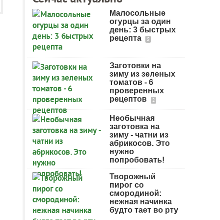
Малосольные
огурцы за один
день: 3 быстрых
рецепта
5
Заготовки на
зиму из зеленых
томатов - 6
проверенных
рецептов
2
Необычная
заготовка на
зиму - чатни из
абрикосов. Это
нужно
попробовать!
Творожный
пирог со
смородиной:
нежная начинка
будто тает во рту