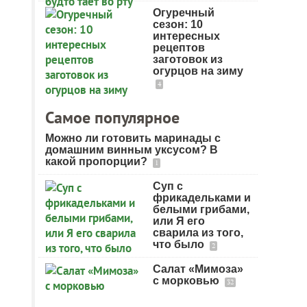
Огуречный
сезон: 10
интересных
рецептов
заготовок из
огурцов на зиму
4
Самое популярное
Можно ли готовить маринады с
домашним винным уксусом? В
какой пропорции?
1
Суп с
фрикадельками и
белыми грибами,
или Я его
сварила из того,
что было
2
Салат «Мимоза»
с морковью
32