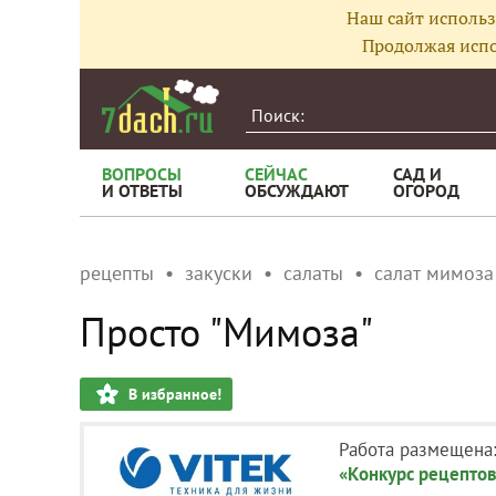
Наш сайт использ
Продолжая испо
ВОПРОСЫ
СЕЙЧАС
САД И
И ОТВЕТЫ
ОБСУЖДАЮТ
ОГОРОД
рецепты
закуски
салаты
салат мимоза
Просто "Мимоза"
В избранное!
Работа размещена
«Конкурс рецептов