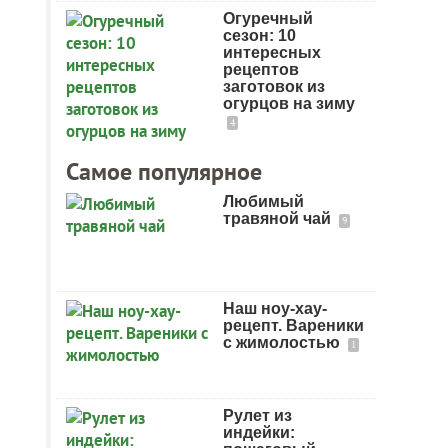
Огуречный
сезон: 10
интересных
рецептов
заготовок из
огурцов на зиму
4
Самое популярное
Любимый
травяной чай
9
Наш ноу-хау-
рецепт. Вареники
с жимолостью
1
Рулет из
индейки: