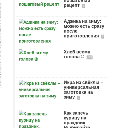
пошаговый
рецепт
1
Аджика на зиму:
можно есть сразу
после
приготовления
1
Хлеб всему
голова ©
109
Икра из свёклы –
универсальная
заготовка на
зиму
1
Как запечь
курицу на
праздник.
Выбирайте