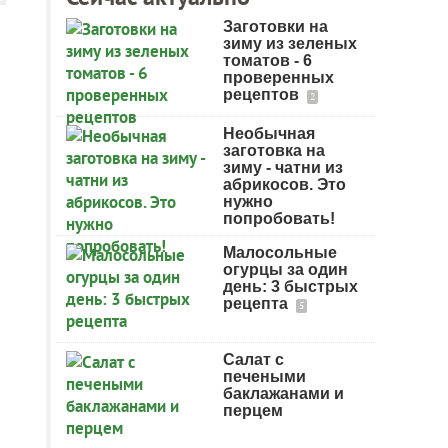
Заготовки на
зиму из зеленых
томатов - 6
проверенных
рецептов
2
Необычная
заготовка на
зиму - чатни из
абрикосов. Это
нужно
попробовать!
Малосольные
огурцы за один
день: 3 быстрых
рецепта
5
Салат с
печеными
баклажанами и
перцем