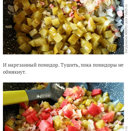
И нарезанный помидор. Тушить, пока помидоры не
обмякнут.