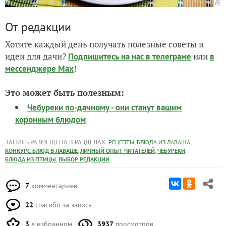
От редакции
Хотите каждый день получать полезные советы и
идеи для дачи?
или
Подпишитесь на нас
в телеграме
в
!
мессенджере Max
Это может быть полезным:
Чебуреки по-дачному - они станут вашим
коронным блюдом
ЗАПИСЬ РАЗМЕЩЕНА В РАЗДЕЛАХ:
,
,
РЕЦЕПТЫ
БЛЮДА ИЗ ЛАВАША
,
,
,
КОНКУРС БЛЮД В ЛАВАШЕ
ЛИЧНЫЙ ОПЫТ ЧИТАТЕЛЕЙ
ЧЕБУРЕКИ
,
БЛЮДА ИЗ ПТИЦЫ
ВЫБОР РЕДАКЦИИ
7
комментариев
22
спасибо за запись
3
в избранном
3937
просмотров