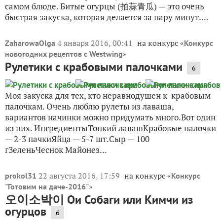
самом блюде. Битые огурцы (拍蒜青瓜) — это очень
быстрая закуска, которая делается за пару минут....
4 января 2016, 00:41
на конкурс «
ZaharowaOlga
Конкурс
»
новогодних рецептов с Westwing
Рулетики с крабовыми палочками
6
Моя закуска для тех, кто неравнодушен к крабовым
палочкам. Очень люблю рулеты из лаваша,
вариантов начинки можно придумать много.Вот один
из них. ИнгредиентыТонкий лавашКрабовые палочки
— 2-3 пачкиЯйца — 5-7 шт.Сыр — 100
гЗеленьЧеснок Майонез...
22 августа 2016, 17:59
на конкурс «
prokol31
Конкурс
»
"Готовим на даче-2016"
오이소박이 Ои Собаги или Кимчи из
огурцов
6