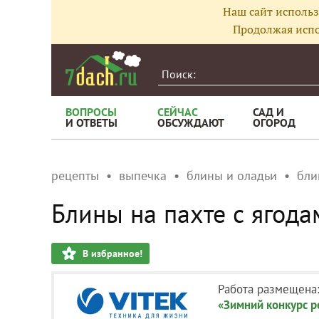
Наш сайт использ
Продолжая испо
ВОПРОСЫ
СЕЙЧАС
САД И
И ОТВЕТЫ
ОБСУЖДАЮТ
ОГОРОД
рецепты
выпечка
блины и оладьи
бли
Блины на пахте с ягода
В избранное!
Работа размещена
«Зимний конкурс р