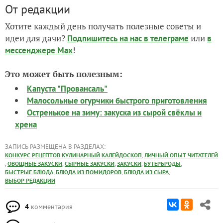
От редакции
Хотите каждый день получать полезные советы и
идеи для дачи?
или
Подпишитесь на нас
в телеграме
в
!
мессенджере Max
Это может быть полезным:
Капуста "Провансаль"
Малосольные огурчики быстрого приготовления
Остренькое на зиму: закуска из сырой свёклы и
хрена
ЗАПИСЬ РАЗМЕЩЕНА В РАЗДЕЛАХ:
,
КОНКУРС РЕЦЕПТОВ КУЛИНАРНЫЙ КАЛЕЙДОСКОП
ЛИЧНЫЙ ОПЫТ ЧИТАТЕЛЕЙ
,
,
,
,
,
ОВОЩНЫЕ ЗАКУСКИ
СЫРНЫЕ ЗАКУСКИ
ЗАКУСКИ
БУТЕРБРОДЫ
,
,
,
БЫСТРЫЕ БЛЮДА
БЛЮДА ИЗ ПОМИДОРОВ
БЛЮДА ИЗ СЫРА
ВЫБОР РЕДАКЦИИ
4
комментария