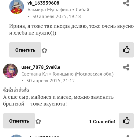
vk_163539608
Альмира Мустафина
Сибай
30 апреля 2025, 19:18
Ирина, я тоже так иногда делаю, тоже очень вкусно
и хлеба не нужно)))
✿
Ответить
user_7878_SveKle
Светлана Кл
Голицыно (Московская обл.)
30 апреля 2025, 21:12
👍👍👍👍👍
А еше сыр, майонез и масло, можно заменить
брынзой — тоже вкуснота!
✿
Ответить
1
Спасибо!