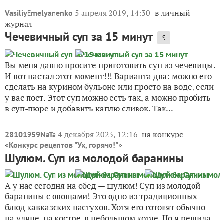
5 апреля 2019, 14:30
в личный
VasiliyEmelyanenko
журнал
Чечевичный суп за 15 минут
9
Вы меня давно просите приготовить суп из чечевицы.
И вот настал этот момент!!! Варианта два: можно его
сделать на курином бульоне или просто на воде, если
у вас пост. Этот суп можно есть так, а можно пробить
в суп-пюре и добавить каплю сливок. Так...
4 декабря 2023, 12:16
на конкурс
28101959NaTa
«
»
Конкурс рецептов "Ух, горячо!"
Шулюм. Суп из молодой баранины
А у нас сегодня на обед — шулюм! Суп из молодой
баранины с овощами! Это одно из традиционных
блюд кавказских пастухов. Хотя его готовят обычно
на улице, на костре, в небольшом котле. Но я решила