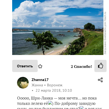
✿
Ответить
2
Спасибо!
Zhanna17
Жанна
Воронеж
22 марта 2018, 10:10
Ооооо, Шри-Ланка — моя мечта… но пока
только лелею её
) По-доброму завидую
сыну, он там буддистом не стал?
и вот как