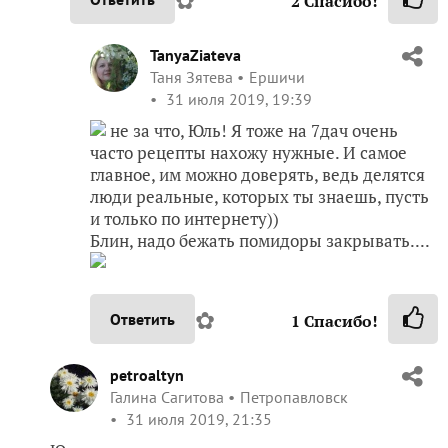
2
Спасибо!
TanyaZiateva
Таня Зятева
Ершичи
31 июля 2019, 19:39
не за что, Юль! Я тоже на 7дач очень
часто рецепты нахожу нужные. И самое
главное, им можно доверять, ведь делятся
люди реальные, которых ты знаешь, пусть
и только по интернету))
Блин, надо бежать помидоры закрывать....
✿
Ответить
1
Спасибо!
petroaltyn
Галина Сагитова
Петропавловск
31 июля 2019, 21:35