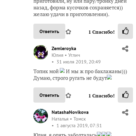
приготовили, ну или пару/тройку дней
назад, форма кусочков сохраняется))
желаю удачи в приготовлении).
✿
Ответить
1
Спасибо!
Zemleroyka
Юлия
Углич
31 июля 2019, 20:49
Топик мой
И мы ж про баклажаны)))
Думаю, строго ругать не будут
✿
Ответить
1
Спасибо!
NatashaNovikova
Наталья
Томск
1 августа 2019, 07:31
Юлия, я опять заболталась