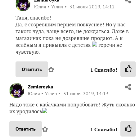
Юлия
Углич
31 июля 2019, 14:12
Таня, спасибо!
Да, с созревшим перцем повкуснее! Но у нас
такого чуда, чаще всего, не дождаться. Даже в
магазинах пока не дозревшие продают. А к
зелёным я привыкла с детства
горечи не
чувствую.
✿
Ответить
1
Спасибо!
Zemleroyka
Юлия
Углич
31 июля 2019, 14:13
Надо тоже с кабачками попробовать! Жуть сколько
их уродилось
✿
Ответить
1
Спасибо!