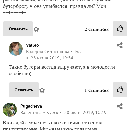
бутерброд. А она улыбается, правда ли? Мои
+++++++++.
✿
Ответить
2
Спасибо!
Valleo
Валерия Сидненкова
Тула
28 июня 2019, 19:54
Такие бутеры всегда выручают, а в молодости
особенно)
✿
Ответить
1
Спасибо!
Pugacheva
Валентина
Курск
28 июня 2019, 10:19
В каждой семье есть своё отличие от основы
приготовления. Мы «намазку» делаем из