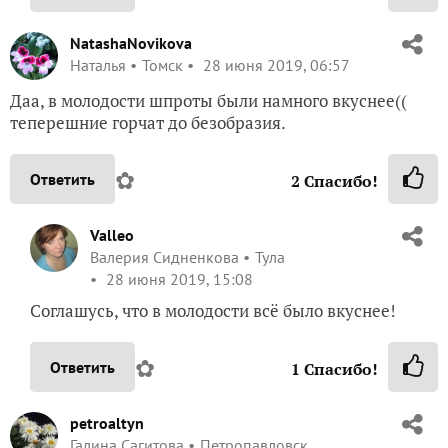
NatashaNovikova
Наталья
Томск
28 июня 2019, 06:57
Даа, в молодости шпроты были намного вкуснее((
теперешние горчат до безобразия.
✿
Ответить
2
Спасибо!
Valleo
Валерия Сидненкова
Тула
28 июня 2019, 15:08
Соглашусь, что в молодости всё было вкуснее!
✿
Ответить
1
Спасибо!
petroaltyn
Галина Сагитова
Петропавловск