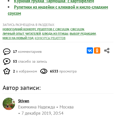
Куриная грудка "Гармошка" с картофелем
Рулетики из индейки с клюквой и кисло-сладким
соусом
ЗАПИСЬ РАЗМЕЩЕНА В РАЗДЕЛАХ:
,
,
НОВОГОДНИЙ КОНКУРС РЕЦЕПТОВ С CIRCULON
CIRCULON
,
,
,
ЛИЧНЫЙ ОПЫТ ЧИТАТЕЛЕЙ
БЛЮДА ИЗ ПТИЦЫ
ВЫБОР РЕДАКЦИИ
,
МЯСО НА НОВЫЙ ГОД
КОНКУРСЫ РЕЦЕПТОВ
17
комментариев
53
спасибо за запись
2
в избранном
6533
просмотра
Автор записи:
Stiven
Екимкина Надежда
Москва
7 декабря 2019, 20:54