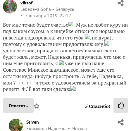
viksof
Lebedeva Sofia
Беларусь
7 декабря 2019, 22:27
Вот мне точно будет счастье
! Муж не любит куру ни
под каким соусом, а к индейке относится нормально
(я всегда подозревала, что его губа
, не дура),
поэтому с удовольствием предоставлю ему
удовольствие, правда оставшегося шампанского
будет жаль, может, Наденька, придумаешь что мне с
ним ещё приготовить, я
уже не пью наше
Советское Минское шампанское, может ещё его
остатки куда-нибудь пристроить. А тебе, Наденька,
мои 7+++++++ и тоже с удовольствием за прекрасный
рецепт, ФСЁ вот таки сделаю
!
✿
Ответить
5
Спасибо!
Stiven
Екимкина Надежда
Москва