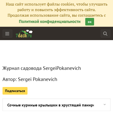
Наш сайт использует файлы cookies, чтобы улучшить
работу и повысить эффективность сайта.
Продолжая использование сайта, вы соглашаетесь с
Главная
Политикой конфиденциальности
ок
Подписчики
28
Все публикации
51
Сейчас обсуждают
Журнал садовода SergeiPokanevich
Автор:
Sergei Pokanevich
Как приготовить гренландские креветки с чесноком на с
Подписаться
Нежный лосось на пару с апельсинами и соусом чатни
Сочные куриные крылышки в хрустящей панировке без в