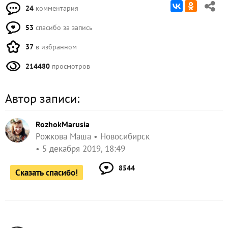
24
комментария
53
спасибо за запись
37
в избранном
214480
просмотров
Автор записи:
RozhokMarusia
Рожкова Маша
Новосибирск
5 декабря 2019, 18:49
8544
Сказать спасибо!