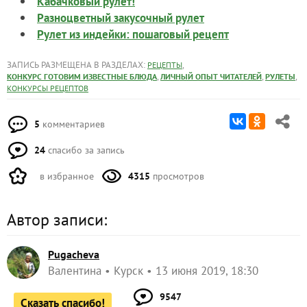
Кабачковый рулет!
Разноцветный закусочный рулет
Рулет из индейки: пошаговый рецепт
ЗАПИСЬ РАЗМЕЩЕНА В РАЗДЕЛАХ:
,
РЕЦЕПТЫ
,
,
,
КОНКУРС ГОТОВИМ ИЗВЕСТНЫЕ БЛЮДА
ЛИЧНЫЙ ОПЫТ ЧИТАТЕЛЕЙ
РУЛЕТЫ
КОНКУРСЫ РЕЦЕПТОВ
5
комментариев
24
спасибо за запись
в избранное
4315
просмотров
Автор записи:
Pugacheva
Валентина
Курск
13 июня 2019, 18:30
9547
Сказать спасибо!